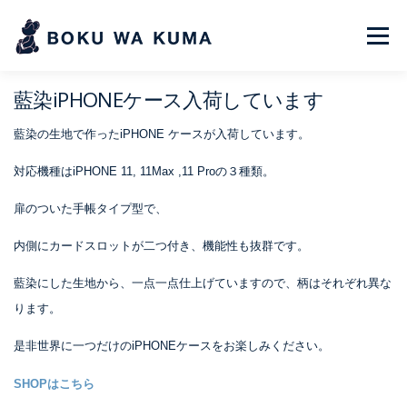
コ
ン
メニュー
テ
ン
PRODUCT
ABOUT
INDIGO BLUE
藍染iPHONEケース入荷しています
ツ
PAST EVENT
NEWS
MEDIA
へ
藍染の生地で作ったiPHONE ケースが入荷しています。
ス
CONTACT
対応機種はiPHONE 11, 11Max ,11 Proの３種類。
ONLINE STORE
キ
ッ
扉のついた手帳タイプ型で、
プ
内側にカードスロットが二つ付き、機能性も抜群です。
藍染にした生地から、一点一点仕上げていますので、柄はそれぞれ異な
ります。
是非世界に一つだけのiPHONEケースをお楽しみください。
SHOPはこちら