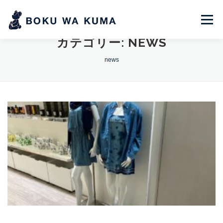
コ
ン
メニュー
テ
カテゴリー:
NEWS
ン
PRODUCT
ABOUT
INDIGO BLUE
ツ
news
PAST EVENT
NEWS
MEDIA
へ
ス
CONTACT
ONLINE STORE
キ
ッ
プ